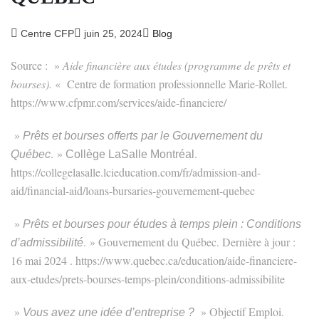
Centre CFP
juin 25, 2024
Blog
Source :
»
Aide financière aux études (programme de prêts et
bourses).
«
Centre de formation professionnelle Marie-Rollet
.
https://www.cfpmr.com/services/aide-financiere/
»
Prêts et bourses offerts par le Gouvernement du
.
»
.
Québec
Collège LaSalle Montréal
https://collegelasalle.lcieducation.com/fr/admission-and-
aid/financial-aid/loans-bursaries-gouvernement-quebec
»
Prêts et bourses pour études à temps plein :
Conditions
.
» Gouvernement du Québec
. Dernière à jour :
d’admissibilité
16 mai 2024 . https://www.quebec.ca/education/aide-financiere-
aux-etudes/prets-bourses-temps-plein/conditions-admissibilite
»
» Objectif Emploi
.
Vous avez une idée d’entreprise ?