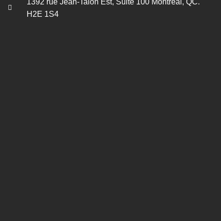
1392 rue Jean-Talon Est, Suite 100 Montréal, QC.
H2E 1S4