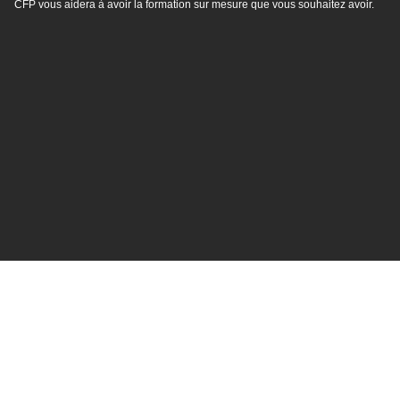
CFP vous aidera à avoir la formation sur mesure que vous souhaitez avoir.
1392 rue Jean-Talon Est, Suite 100 Montréal, QC.