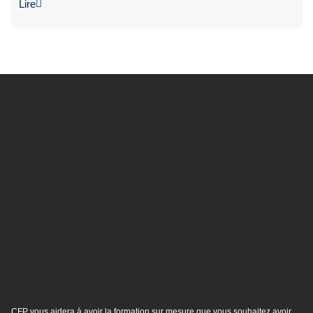
Lire
CFP vous aidera à avoir la formation sur mesure que vous souhaitez avoir.