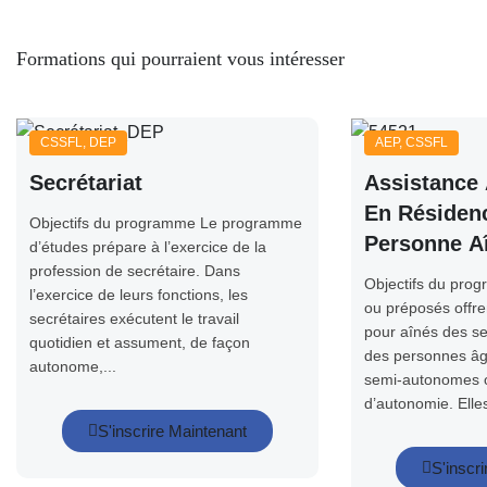
Formations qui pourraient vous intéresser
CSSFL
,
DEP
AEP
,
CSSFL
Secrétariat
Assistance
En Résidenc
Objectifs du programme Le programme
Personne A
d’études prépare à l’exercice de la
profession de secrétaire. Dans
Autonome E
Objectifs du pro
l’exercice de leurs fonctions, les
Autonome
ou préposés offre
secrétaires exécutent le travail
pour aînés des se
quotidien et assument, de façon
des personnes â
autonome,...
semi-autonomes o
d’autonomie. Elles 
S'inscrire Maintenant
S'inscr