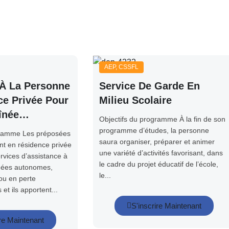
AEP
,
CSSFL
 À La Personne
Service De Garde En
e Privée Pour
Milieu Scolaire
înée
Objectifs du programme À la fin de son
t Semi-
programme d’études, la personne
gramme Les préposées
saura organiser, préparer et animer
nt en résidence privée
une variété d’activités favorisant, dans
rvices d’assistance à
le cadre du projet éducatif de l’école,
gées autonomes,
le...
u en perte
et ils apportent...
S'inscrire Maintenant
ire Maintenant