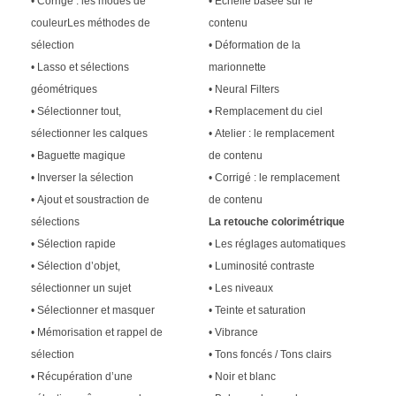
• Corrigé : les modes de
• Échelle basée sur le
couleurLes méthodes de
contenu
sélection
• Déformation de la
• Lasso et sélections
marionnette
géométriques
• Neural Filters
• Sélectionner tout,
• Remplacement du ciel
sélectionner les calques
• Atelier : le remplacement
• Baguette magique
de contenu
• Inverser la sélection
• Corrigé : le remplacement
• Ajout et soustraction de
de contenu
sélections
La retouche colorimétrique
• Sélection rapide
• Les réglages automatiques
• Sélection d’objet,
• Luminosité contraste
sélectionner un sujet
• Les niveaux
• Sélectionner et masquer
• Teinte et saturation
• Mémorisation et rappel de
• Vibrance
sélection
• Tons foncés / Tons clairs
• Récupération d’une
• Noir et blanc