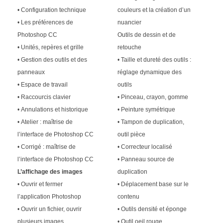
• Configuration technique
couleurs et la création d’un
• Les préférences de
nuancier
Photoshop CC
Outils de dessin et de
• Unités, repères et grille
retouche
• Gestion des outils et des
• Taille et dureté des outils :
panneaux
réglage dynamique des
• Espace de travail
outils
• Raccourcis clavier
• Pinceau, crayon, gomme
• Annulations et historique
• Peinture symétrique
• Atelier : maîtrise de
• Tampon de duplication,
l’interface de Photoshop CC
outil pièce
• Corrigé : maîtrise de
• Correcteur localisé
l’interface de Photoshop CC
• Panneau source de
L’affichage des images
duplication
• Ouvrir et fermer
• Déplacement base sur le
l’application Photoshop
contenu
• Ouvrir un fichier, ouvrir
• Outils densité et éponge
plusieurs images
• Outil oeil rouge