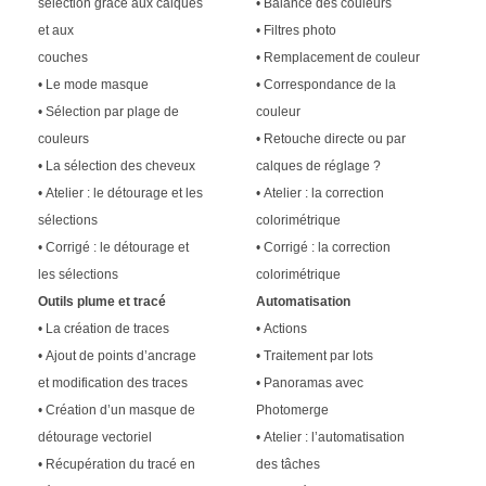
sélection grâce aux calques
• Balance des couleurs
et aux
• Filtres photo
couches
• Remplacement de couleur
• Le mode masque
• Correspondance de la
• Sélection par plage de
couleur
couleurs
• Retouche directe ou par
• La sélection des cheveux
calques de réglage ?
• Atelier : le détourage et les
• Atelier : la correction
sélections
colorimétrique
• Corrigé : le détourage et
• Corrigé : la correction
les sélections
colorimétrique
Outils plume et tracé
Automatisation
• La création de traces
• Actions
• Ajout de points d’ancrage
• Traitement par lots
et modification des traces
• Panoramas avec
• Création d’un masque de
Photomerge
détourage vectoriel
• Atelier : l’automatisation
• Récupération du tracé en
des tâches