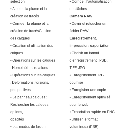
sélection
• Corrigé : l’automatisation
• Atelier : la plume et la
des tâches
création de tracés
Camera RAW
• Corrigé : la plume et la
• Ouvrir et retoucher un
création de tracésGestion
fichier RAW
des calques
Enregistrement,
• Création et utilisation des
impression, exportation
calques
• Choisir un format
• Opérations sur les calques
d’enregistrement : PSD,
: Homothéties, rotations
TIFF, JPG…
• Opérations sur les calques
• Enregistrement JPG
: Déformations, torsions,
optimisé
perspectives
• Enregistrer une copie
• Le panneau calques :
• Enregistrement optimisé
Rechercher les calques,
pour le web
options,
• Exportation rapide en PNG
opacités
• Utiliser le format
• Les modes de fusion
volumineux (PSB)