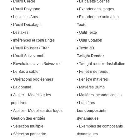
• L’outil Cercle
• La palette Scènes
• L’outil Polygone
• Exporter des images
• Les outils Arcs
• Exporter une animation
• L’outil Décalage
Texte
• Les axes
• Outil Texte
• Inférences et contraintes
• Outil Cotation
• L’outil Pousser / Tirer
• Texte 3D
• L’outil Suivez-moi
Twilight Render
• Révolutions avec Suivez-moi
• Twilight render : Installation
• Le Bac à sable
• Fenêtre de rendu
• Opérations booléennes
• Fenêtre matières
• La gomme
• Matières Bump
• Atelier – Modéliser les
• Matières incandescentes
primitives
• Lumières
• Atelier – Modéliser des logos
Les composants
Gestion des entités
dynamiques
• Sélection multiple
• Exemples de composants
• Sélection par cadre
dynamiques