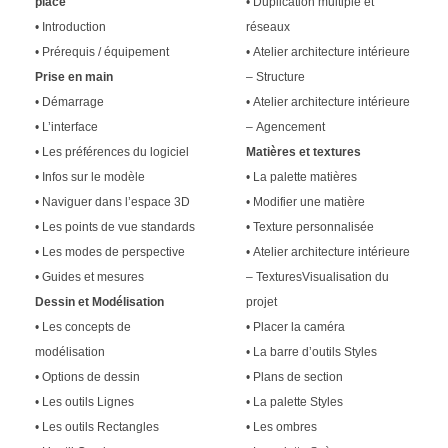
place
• Duplication multiple et
• Introduction
réseaux
• Prérequis / équipement
• Atelier architecture intérieure
Prise en main
– Structure
• Démarrage
• Atelier architecture intérieure
• L’interface
– Agencement
• Les préférences du logiciel
Matières et textures
• Infos sur le modèle
• La palette matières
• Naviguer dans l’espace 3D
• Modifier une matière
• Les points de vue standards
• Texture personnalisée
• Les modes de perspective
• Atelier architecture intérieure
• Guides et mesures
– TexturesVisualisation du
Dessin et Modélisation
projet
• Les concepts de
• Placer la caméra
modélisation
• La barre d’outils Styles
• Options de dessin
• Plans de section
• Les outils Lignes
• La palette Styles
• Les outils Rectangles
• Les ombres