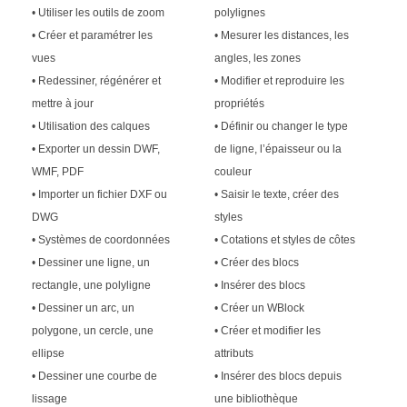
• Utiliser les outils de zoom
polylignes
• Créer et paramétrer les
• Mesurer les distances, les
vues
angles, les zones
• Redessiner, régénérer et
• Modifier et reproduire les
mettre à jour
propriétés
• Utilisation des calques
• Définir ou changer le type
• Exporter un dessin DWF,
de ligne, l’épaisseur ou la
WMF, PDF
couleur
• Importer un fichier DXF ou
• Saisir le texte, créer des
DWG
styles
• Systèmes de coordonnées
• Cotations et styles de côtes
• Dessiner une ligne, un
• Créer des blocs
rectangle, une polyligne
• Insérer des blocs
• Dessiner un arc, un
• Créer un WBlock
polygone, un cercle, une
• Créer et modifier les
ellipse
attributs
• Dessiner une courbe de
• Insérer des blocs depuis
lissage
une bibliothèque